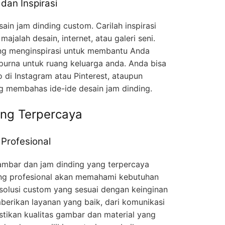
dan Inspirasi
sain jam dinding custom. Carilah inspirasi
majalah desain, internet, atau galeri seni.
ng menginspirasi untuk membantu Anda
rna untuk ruang keluarga anda. Anda bisa
o di Instagram atau Pinterest, ataupun
 membahas ide-ide desain jam dinding.
ang Terpercaya
 Profesional
ambar dan jam dinding yang terpercaya
yang profesional akan memahami kebutuhan
olusi custom yang sesuai dengan keinginan
berikan layanan yang baik, dari komunikasi
stikan kualitas gambar dan material yang