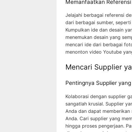
Memanfaatkan Referensi 
Jelajahi berbagai referensi de
dari berbagai sumber, seperti 
Kumpulkan ide dan desain ya
menemukan desain yang sempu
mencari ide dari berbagai fot
menonton video Youtube yang
Mencari Supplier y
Pentingnya Supplier yang
Kolaborasi dengan supplier g
sangatlah krusial. Supplier 
Anda dan dapat memberikan s
Anda. Cari supplier yang mem
hingga proses pengerjaan. Pa