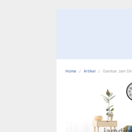
Skip
to
content
Home
Artikel
Gambar Jam Din