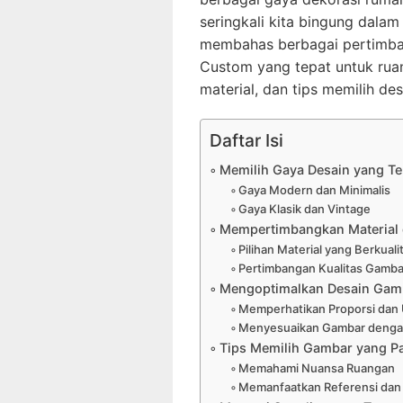
seringkali kita bingung dalam 
membahas berbagai pertimba
Custom yang tepat untuk rua
material, dan tips memilih d
Daftar Isi
Memilih Gaya Desain yang Te
Gaya Modern dan Minimalis
Gaya Klasik dan Vintage
Mempertimbangkan Material 
Pilihan Material yang Berkuali
Pertimbangan Kualitas Gamba
Mengoptimalkan Desain Gamb
Memperhatikan Proporsi dan
Menyesuaikan Gambar denga
Tips Memilih Gambar yang P
Memahami Nuansa Ruangan
Memanfaatkan Referensi dan 