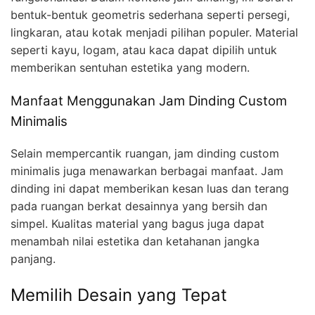
bentuk-bentuk geometris sederhana seperti persegi,
lingkaran, atau kotak menjadi pilihan populer. Material
seperti kayu, logam, atau kaca dapat dipilih untuk
memberikan sentuhan estetika yang modern.
Manfaat Menggunakan Jam Dinding Custom
Minimalis
Selain mempercantik ruangan, jam dinding custom
minimalis juga menawarkan berbagai manfaat. Jam
dinding ini dapat memberikan kesan luas dan terang
pada ruangan berkat desainnya yang bersih dan
simpel. Kualitas material yang bagus juga dapat
menambah nilai estetika dan ketahanan jangka
panjang.
Memilih Desain yang Tepat