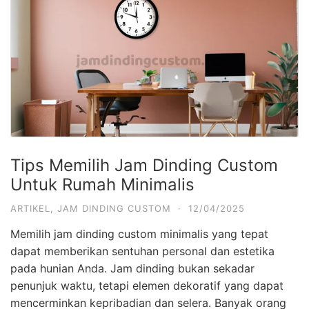
Tips Memilih Jam Dinding Custom
Untuk Rumah Minimalis
ARTIKEL
,
JAM DINDING CUSTOM
·
12/04/2025
Memilih jam dinding custom minimalis yang tepat
dapat memberikan sentuhan personal dan estetika
pada hunian Anda. Jam dinding bukan sekadar
penunjuk waktu, tetapi elemen dekoratif yang dapat
mencerminkan kepribadian dan selera. Banyak orang