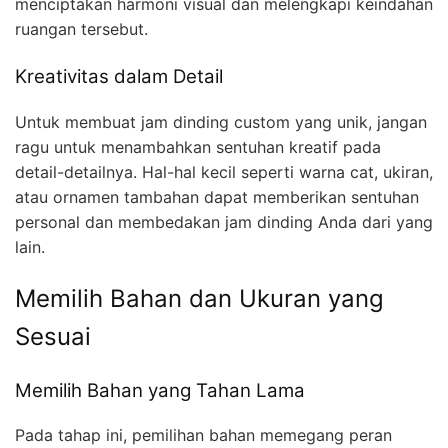
menciptakan harmoni visual dan melengkapi keindahan
ruangan tersebut.
Kreativitas dalam Detail
Untuk membuat jam dinding custom yang unik, jangan
ragu untuk menambahkan sentuhan kreatif pada
detail-detailnya. Hal-hal kecil seperti warna cat, ukiran,
atau ornamen tambahan dapat memberikan sentuhan
personal dan membedakan jam dinding Anda dari yang
lain.
Memilih Bahan dan Ukuran yang
Sesuai
Memilih Bahan yang Tahan Lama
Pada tahap ini, pemilihan bahan memegang peran