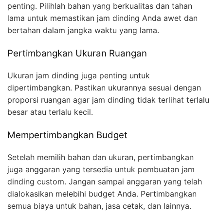
penting. Pilihlah bahan yang berkualitas dan tahan
lama untuk memastikan jam dinding Anda awet dan
bertahan dalam jangka waktu yang lama.
Pertimbangkan Ukuran Ruangan
Ukuran jam dinding juga penting untuk
dipertimbangkan. Pastikan ukurannya sesuai dengan
proporsi ruangan agar jam dinding tidak terlihat terlalu
besar atau terlalu kecil.
Mempertimbangkan Budget
Setelah memilih bahan dan ukuran, pertimbangkan
juga anggaran yang tersedia untuk pembuatan jam
dinding custom. Jangan sampai anggaran yang telah
dialokasikan melebihi budget Anda. Pertimbangkan
semua biaya untuk bahan, jasa cetak, dan lainnya.