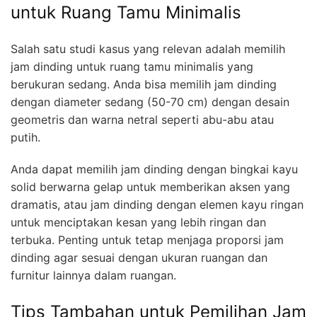
untuk Ruang Tamu Minimalis
Salah satu studi kasus yang relevan adalah memilih
jam dinding untuk ruang tamu minimalis yang
berukuran sedang. Anda bisa memilih jam dinding
dengan diameter sedang (50-70 cm) dengan desain
geometris dan warna netral seperti abu-abu atau
putih.
Anda dapat memilih jam dinding dengan bingkai kayu
solid berwarna gelap untuk memberikan aksen yang
dramatis, atau jam dinding dengan elemen kayu ringan
untuk menciptakan kesan yang lebih ringan dan
terbuka. Penting untuk tetap menjaga proporsi jam
dinding agar sesuai dengan ukuran ruangan dan
furnitur lainnya dalam ruangan.
Tips Tambahan untuk Pemilihan Jam