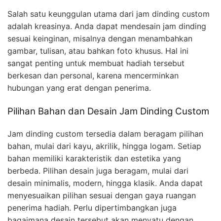
Salah satu keunggulan utama dari jam dinding custom
adalah kreasinya. Anda dapat mendesain jam dinding
sesuai keinginan, misalnya dengan menambahkan
gambar, tulisan, atau bahkan foto khusus. Hal ini
sangat penting untuk membuat hadiah tersebut
berkesan dan personal, karena mencerminkan
hubungan yang erat dengan penerima.
Pilihan Bahan dan Desain Jam Dinding Custom
Jam dinding custom tersedia dalam beragam pilihan
bahan, mulai dari kayu, akrilik, hingga logam. Setiap
bahan memiliki karakteristik dan estetika yang
berbeda. Pilihan desain juga beragam, mulai dari
desain minimalis, modern, hingga klasik. Anda dapat
menyesuaikan pilihan sesuai dengan gaya ruangan
penerima hadiah. Perlu dipertimbangkan juga
bagaimana desain tersebut akan menyatu dengan