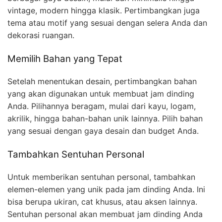
vintage, modern hingga klasik. Pertimbangkan juga
tema atau motif yang sesuai dengan selera Anda dan
dekorasi ruangan.
Memilih Bahan yang Tepat
Setelah menentukan desain, pertimbangkan bahan
yang akan digunakan untuk membuat jam dinding
Anda. Pilihannya beragam, mulai dari kayu, logam,
akrilik, hingga bahan-bahan unik lainnya. Pilih bahan
yang sesuai dengan gaya desain dan budget Anda.
Tambahkan Sentuhan Personal
Untuk memberikan sentuhan personal, tambahkan
elemen-elemen yang unik pada jam dinding Anda. Ini
bisa berupa ukiran, cat khusus, atau aksen lainnya.
Sentuhan personal akan membuat jam dinding Anda